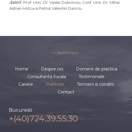
Autori
: Prof. Univ. Dr. Vasile Dobrinoiu, Conf. Univ. Dr. Mihai
Adrian Hotca si Petrut Valentin Danciu
– ↑ INAPOI SUS –
Home
Despre noi
Domenii de practica
Consultanta fiscala
Testimoniale
Cariere
Publicatii
Termeni si conditii
Contact
Bucuresti
+(40)724.39.55.30