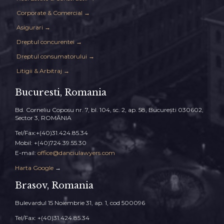
Corporate & Comercial →
Asigurari →
Dreptul concurentei →
Dreptul consumatorului →
Litigii & Arbitraj →
Bucuresti, Romania
Bd. Corneliu Coposu nr. 7, bl. 104, sc. 2, ap. 58, Bucureşti 030602,
Sector 3, ROMÂNIA
Tel/Fax:+(40)31.424.85.34
Mobil: +(40)724.39.55.30
E-mail:
office@danciulawyers.com
Harta Google
→
Brasov, Romania
Bulevardul 15 Noiembrie 31, ap. 1, cod 500096
Tel/Fax: +(40)31.424.85.34