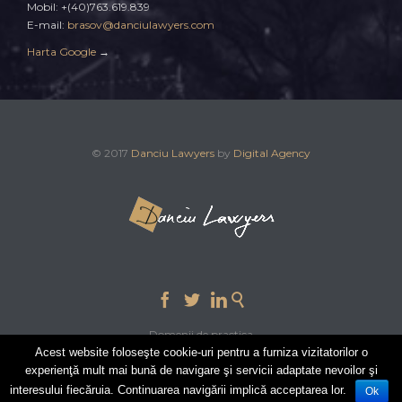
Mobil: +(40)763.619.839
E-mail:
brasov@danciulawyers.com
Harta Google
→
© 2017
Danciu Lawyers
by
Digital Agency




Domenii de practica
Acest website foloseşte cookie-uri pentru a furniza vizitatorilor o
experienţă mult mai bună de navigare şi servicii adaptate nevoilor şi
interesului fiecăruia. Continuarea navigării implică acceptarea lor.
Ok