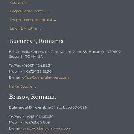
Asigurari →
Dreptul concurentei →
Dreptul consumatorului →
Litigii & Arbitraj →
Bucuresti, Romania
Bd. Corneliu Coposu nr. 7, bl. 104, sc. 2, ap. 58, Bucureşti 030602,
Sector 3, ROMÂNIA
Tel/Fax:+(40)31.424.85.34
Mobil: +(40)724.39.55.30
E-mail:
office@danciulawyers.com
Harta Google
→
Brasov, Romania
Bulevardul 15 Noiembrie 31, ap. 1, cod 500096
Tel/Fax: +(40)31.424.85.34
Mobil: +(40)763.619.839
E-mail:
brasov@danciulawyers.com