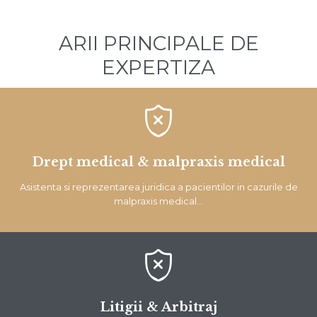
ARII PRINCIPALE DE
EXPERTIZA

Drept medical & malpraxis medical
Asistenta si reprezentarea juridica a pacientilor in cazurile de
malpraxis medical…

Litigii & Arbitraj