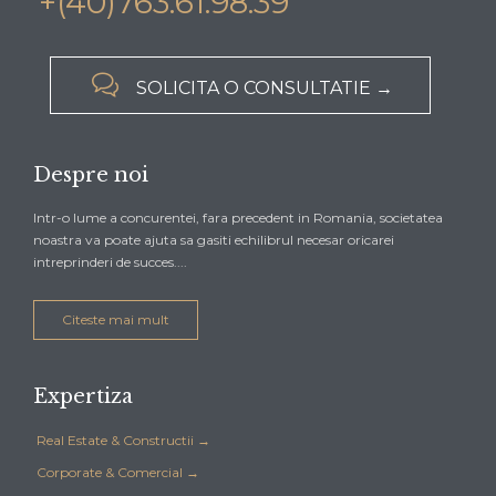
+(40)763.61.98.39

SOLICITA O CONSULTATIE →
Despre noi
Intr-o lume a concurentei, fara precedent in Romania, societatea
noastra va poate ajuta sa gasiti echilibrul necesar oricarei
intreprinderi de succes....
Citeste mai mult
Expertiza
Real Estate & Constructii →
Corporate & Comercial →