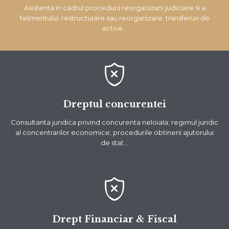
Asistenta in cadrul procedurii reorganizarii judiciare si a
falimentului: restructurare sau reorganizare; transferuri de
active…

Dreptul concurentei
Consultanta juridica privind concurenta neloiala; regimul juridic
al concentrarilor economice; procedurile obtinerii ajutorului
de stat…

Drept Financiar & Fiscal