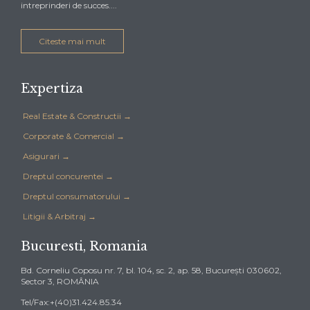
intreprinderi de succes....
Citeste mai mult
Expertiza
Real Estate & Constructii →
Corporate & Comercial →
Asigurari →
Dreptul concurentei →
Dreptul consumatorului →
Litigii & Arbitraj →
Bucuresti, Romania
Bd. Corneliu Coposu nr. 7, bl. 104, sc. 2, ap. 58, Bucureşti 030602,
Sector 3, ROMÂNIA
Tel/Fax:+(40)31.424.85.34