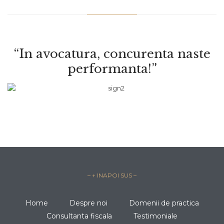
“In avocatura, concurenta naste
performanta!”
– ↑ INAPOI SUS –
Home
Despre noi
Domenii de practica
Consultanta fiscala
Testimoniale