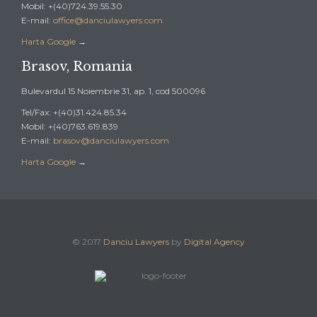
Mobil: +(40)724.39.55.30
E-mail:
office@danciulawyers.com
Harta Google
→
Brasov, Romania
Bulevardul 15 Noiembrie 31, ap. 1, cod 500096
Tel/Fax: +(40)31.424.85.34
Mobil: +(40)763.619.839
E-mail:
brasov@danciulawyers.com
Harta Google
→
© 2017
Danciu Lawyers
by
Digital Agency