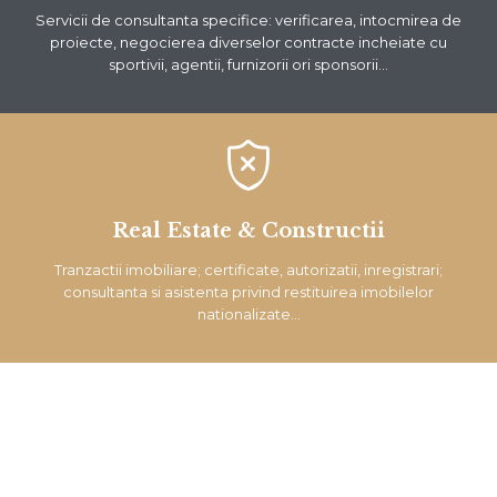
Servicii de consultanta specifice: verificarea, intocmirea de
proiecte, negocierea diverselor contracte incheiate cu
sportivii, agentii, furnizorii ori sponsorii…

Real Estate & Constructii
Tranzactii imobiliare; certificate, autorizatii, inregistrari;
consultanta si asistenta privind restituirea imobilelor
nationalizate…